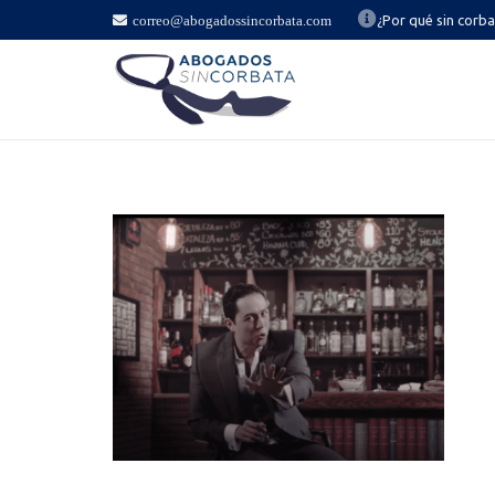
correo@abogadossincorbata.com
¿Por qué sin corb