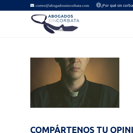
correo@abogadossincorbata.com
¿Por qué sin corb
COMPÁRTENOS TU OPIN