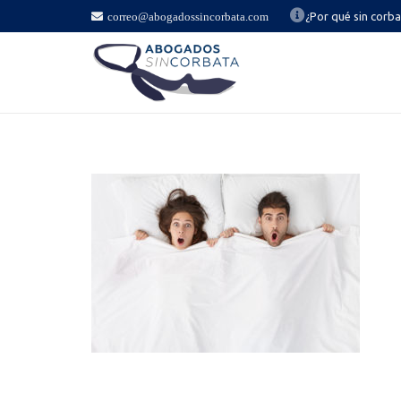
correo@abogadossincorbata.com
¿Por qué sin corb