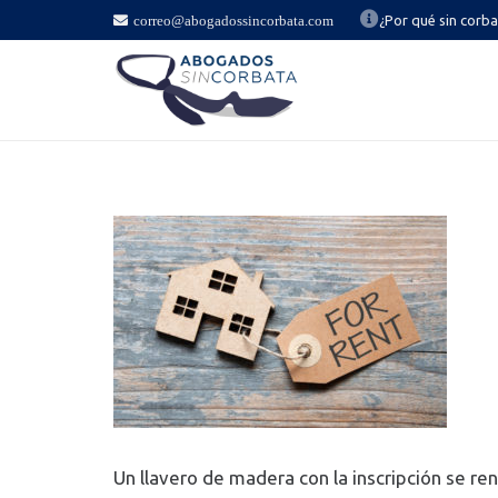
correo@abogadossincorbata.com
¿Por qué sin corb
Un llavero de madera con la inscripción se re