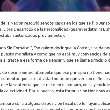
 la Nación resolvió sendos casos en los que se fijó Jurispr
el Libre Desarrollo de la Personalidad (guareverdatmins), 
a estaban autorizados previamente).
o Sin Corbata: “¿Eso quiere decir que la Corte ya te da per
a puesto moralista y como que no esté muy convencida de s
 al traste a esa forma de pensar, y que se llama principio d
s de decirle inmediatamente que ese principio no tiene nada 
e comentar que la relatividad no tiene que ver con el Relat
r que la sentencia que se dicte en el amparo, única y exclu
e la colectividad. Por supuesto, esta formulación tiene sus a
ro contra alguna disposición fiscal que le hayan aplicado,
l. Esto quiere decir que únicamente la empresa que haya pr