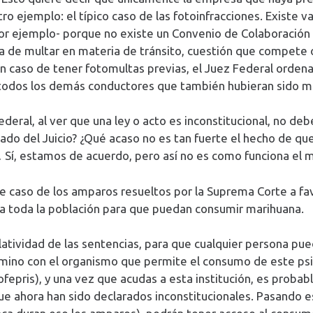
o ejemplo: el típico caso de las fotoinfracciones. Existe v
 por ejemplo- porque no existe un Convenio de Colaboración
iva de multar en materia de tránsito, cuestión que compete 
 caso de tener fotomultas previas, el Juez Federal ordena
 todos los demás conductores que también hubieran sido m
eral, al ver que una ley o acto es inconstitucional, no debe
do del Juicio? ¿Qué acaso no es tan fuerte el hecho de que 
Sí, estamos de acuerdo, pero así no es como funciona el m
te caso de los amparos resueltos por la Suprema Corte a fa
 a toda la población para que puedan consumir marihuana.
relatividad de las sentencias, para que cualquier persona pu
rmino con el organismo que permite el consumo de este ps
ofepris), y una vez que acudas a esta institución, es probab
 que ahora han sido declarados inconstitucionales. Pasando e