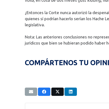
voilà,
en cosa de dos meses (
just kidding
, nu
¿Entonces la Corte nunca autorizó la despenal
quienes sí podrían hacerlo serían los Hache
legislativa.
Nota: Las anteriores conclusiones no represe
jurídicos que bien se hubieran podido haber 
COMPÁRTENOS TU OPIN