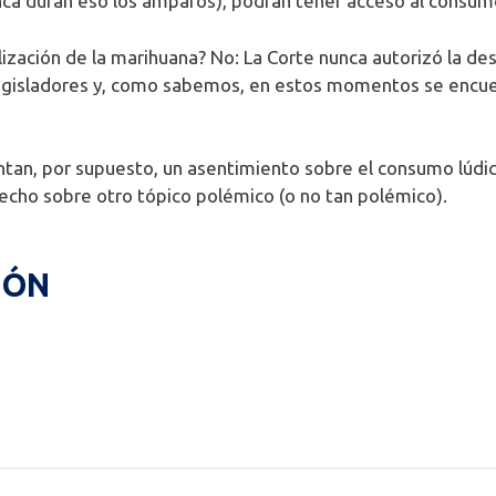
nca duran eso los amparos), podrán tener acceso al consumo
ización de la marihuana? No: La Corte nunca autorizó la de
 Legisladores y, como sabemos, en estos momentos se encue
ntan, por supuesto, un asentimiento sobre el consumo lúdi
hecho sobre otro tópico polémico (o no tan polémico).
IÓN