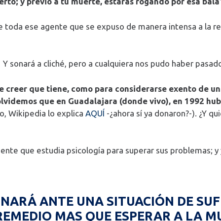
rto; y previo a tu muerte, estarás rogando por esa bala
e toda ese agente que se expuso de manera intensa a la re
 Y sonará a cliché, pero a cualquiera nos pudo haber pasad
e creer que tiene, como para considerarse exento de un
olvidemos que en Guadalajara (donde vivo), en 1992 hub
bo, Wikipedia lo explica
AQUÍ
-¿ahora sí ya donaron?-). ¿Y qu
 gente que estudia psicología para superar sus problemas; 
NARÁ ANTE UNA SITUACIÓN DE SU
 REMEDIO MAS QUE ESPERAR A LA 