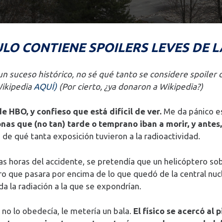
ULO CONTIENE SPOILERS LEVES DE L
n suceso histórico, no sé qué tanto se considere spoiler 
Wikipedia
AQUÍ)
(Por cierto, ¿ya donaron a Wikipedia?)
de HBO, y confieso que está difícil de ver.
Me da pánico es
nas que (no tan) tarde o temprano iban a morir, y antes
de qué tanta exposición tuvieron a la radioactividad.
as horas del accidente, se pretendía que un helicóptero sobr
ero que pasara por encima de lo que quedó de la central nucl
da la radiación a la que se expondrían.
i no lo obedecía, le metería un bala.
El físico se acercó al 