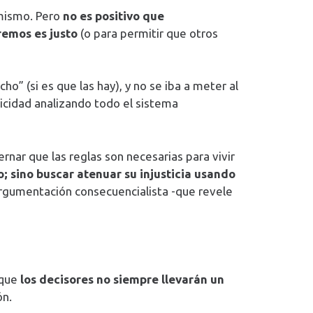
 mismo. Pero
no es positivo que
remos es justo
(o para permitir que otros
ho” (si es que las hay), y no se iba a meter al
idicidad analizando todo el sistema
ternar que las reglas son necesarias para vivir
lo; sino buscar atenuar su injusticia usando
 argumentación consecuencialista -que revele
rque
los decisores no siempre llevarán un
ón.