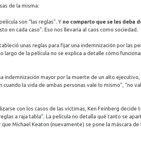
osas de la misma:
película son “las reglas”. Y
no comparto que se les deba d
usto en cada caso”. Eso nos llevaría al caos como sociedad.
bleció unas reglas para fijar una indemnización por las pe
 largo de la película no se explica a detalle cómo funciona
na indemnización mayor por la muerte de un alto ejecutivo
n cuando la vida de ambas personas vale lo mismo”, “no va
ibilizarse con los casos de las víctimas, Ken Feinberg deci
reglas a raja tabla”. La película no detalla qué tanto se apa
r que Michael Keaton (nuevamente) se pone la máscara de B