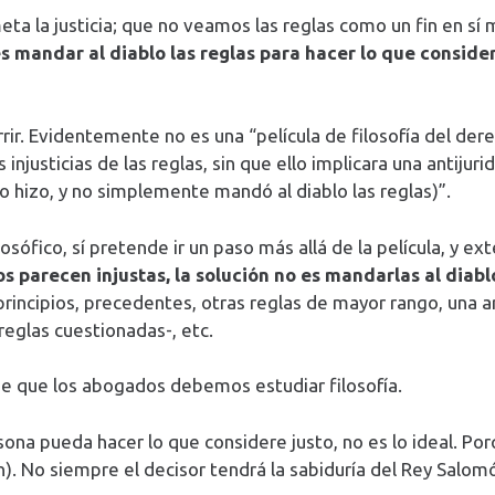
ta la justicia; que no veamos las reglas como un fin en sí
s mandar al diablo las reglas para hacer lo que conside
rir. Evidentemente no es una “película de filosofía del derec
injusticias de las reglas, sin que ello implicara una antijur
lo hizo, y no simplemente mandó al diablo las reglas)”.
osófico, sí pretende ir un paso más allá de la película, y ex
nos parecen injustas, la solución no es mandarlas al diab
 principios, precedentes, otras reglas de mayor rango, una
reglas cuestionadas-, etc.
ne que los abogados debemos estudiar filosofía.
ona pueda hacer lo que considere justo, no es lo ideal. Po
. No siempre el decisor tendrá la sabiduría del Rey Salom