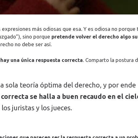
s expresiones más odiosas que esa. Y es odiosa no porque
 juzgado”), sino porque
pretende volver el derecho algo su
erecho no debe ser así.
 hay una única respuesta correcta
. Comparto la postura 
a sola teoría óptima del derecho, y por ende
correcta se halla a buen recaudo en el cielo
los juristas y los jueces.
uaciones que parecen ser la respuesta correcta a un pro