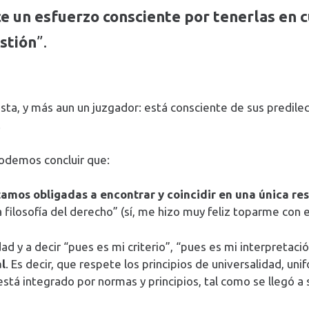
ce un esfuerzo consciente por tenerlas en c
estión
”.
ta, y más aun un juzgador: está consciente de sus predilec
.
podemos concluir que:
amos obligadas a encontrar y coincidir en una única re
 filosofía del derecho” (sí, me hizo muy feliz toparme con 
edad y a decir “pues es mi criterio”, “pues es mi interpretaci
l
. Es decir, que respete los principios de universalidad, un
l está integrado por normas y principios, tal como se llegó a