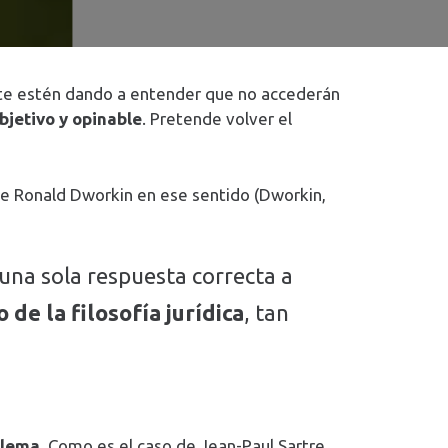
 te estén dando a entender que no accederán
bjetivo y opinable
. Pretende volver el
de Ronald Dworkin en ese sentido (Dworkin,
 una sola respuesta correcta a
 de la filosofía jurídica
, tan
blema
. Como es el caso de Jean-Paul Sartre