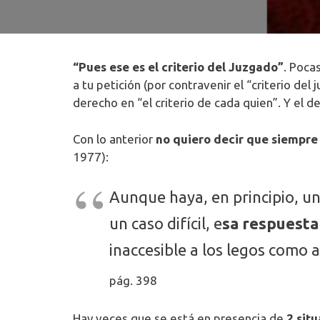
“Pues ese es el criterio del Juzgado”
. Poca
a tu petición (por contravenir el “criterio del
derecho en “el criterio de cada quien”. Y el d
Con lo anterior
no quiero decir que siempre
1977):
Aunque haya, en principio, un
un caso difícil, e
sa respuesta 
inaccesible a los legos como a 
pág. 398
Hay veces que se está en presencia de
2 sit