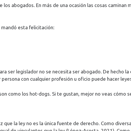
de los abogados. En más de una ocasión las cosas caminan 
mandó esta felicitación:
Y para ser legislador no se necesita ser abogado. De hecho l
er persona con cualquier profesión u oficio puede hacer leye
son como los hot-dogs. Si te gustan, mejor no veas cómo s
ez que la ley no es la única fuente de derecho. Como dive
r igual de vinculantes que la ley (López-Acosta, 2021). C