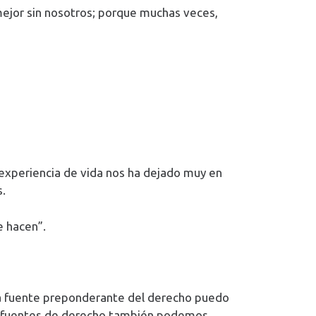
mejor sin nosotros; porque muchas veces,
a experiencia de vida nos ha dejado muy en
s.
e hacen”.
rsa fuente preponderante del derecho puedo
omo fuentes de derecho también podemos